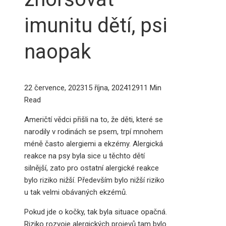
imunitu dětí, psi
naopak
22 července, 2023
15 října, 2024
1291
1 Min
Read
Američtí vědci přišli na to, že děti, které se
narodily v rodinách se psem, trpí mnohem
méně často alergiemi a ekzémy. Alergická
reakce na psy byla sice u těchto dětí
silnější, zato pro ostatní alergické reakce
bylo riziko nižší. Především bylo nižší riziko
u tak velmi obávaných ekzémů.
Pokud jde o kočky, tak byla situace opačná.
Riziko rozvoje alergických projevů tam bylo