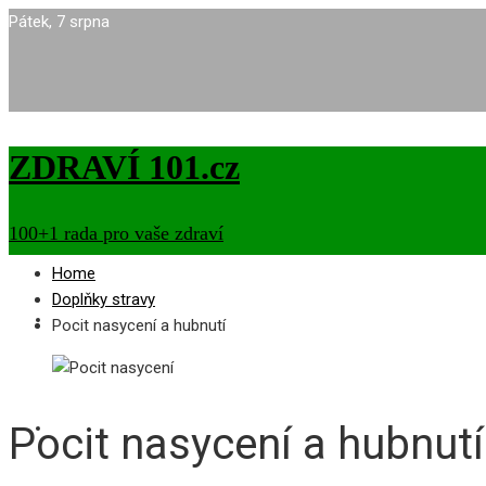
Pátek, 7 srpna
ZDRAVÍ 101.cz
100+1 rada pro vaše zdraví
Home
Doplňky stravy
OBEZITA, HUBNUTÍ
Pocit nasycení a hubnutí
DOPLŇKY STRAVY
Pocit nasycení a hubnutí