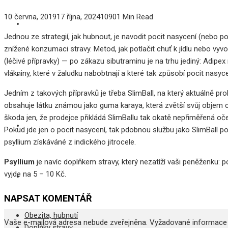
10 června, 2019
17 října, 2024
1090
1 Min Read
IMUNITA
Jednou ze strategií, jak hubnout, je navodit pocit nasycení (nebo pot
znížené konzumaci stravy. Metod, jak potlačit chuť k jídlu nebo vyvol
(léčivé přípravky) — po zákazu sibutraminu je na trhu jediný: Adipex
vlákniny, které v žaludku nabobtnají a které tak způsobí pocit nasyce
VÝŽIVA
Jedním z takových přípravků je třeba SlimBall, na který aktuálně pr
obsahuje látku známou jako guma karaya, která zvětší svůj objem c
škoda jen, že prodejce přikládá SlimBallu tak okatě nepřiměřená oč
ZPRÁVY
Pokud jde jen o pocit nasycení, tak pdobnou službu jako SlimBall p
psyllium získáváné z indického jitrocele.
Psyllium
je navíc doplňkem stravy, který nezatíží vaši peněženku: 
vyjde na 5 – 10 Kč.
CVIČENÍ
NAPSAT KOMENTÁŘ
Obezita, hubnutí
Vaše e-mailová adresa nebude zveřejněna.
Vyžadované informace
Doplňky stravy