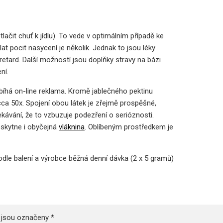
lačit chuť k jídlu). To vede v optimálním případě ke
at pocit nasycení je několik. Jednak to jsou léky
 retard. Další možností jsou doplňky stravy na bázi
ní.
obíhá on-line reklama. Kromě jablečného pektinu
ca 50x. Spojení obou látek je zřejmě prospěšné,
ekávání, že to vzbuzuje podezření o serióznosti.
oskytne i obyčejná
vláknina
. Oblíbeným prostředkem je
podle balení a výrobce běžná denní dávka (2 x 5 gramů)
 jsou označeny
*